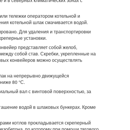
е и в северных климатических зонах с
или тележки оператором котельной и
ния котельной шлак смачивается водой.
ровано. Для удаления и транспортировки
креперные установки.
онвейер представляет собой желоб,
между собой став. Скребки, укрепленные на
ковых конвейеров можно осуществлять
шлак на непрерывно движущейся
ниже 80 °С.
иальный вал с винтовой поверхностью, за
гашение водой в шлаковых бункерах. Кроме
ерами котлов прокладывается скреперный
езобетона, по которому при помощи тягового