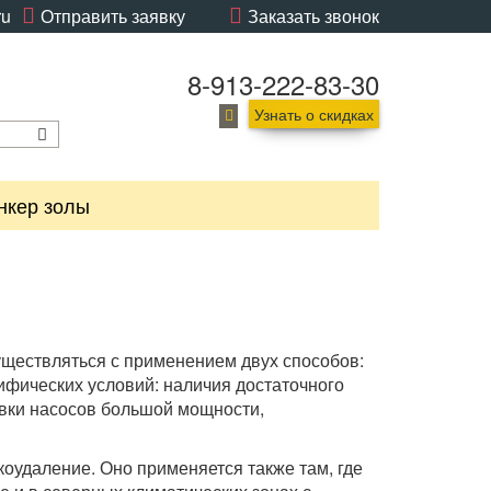
ru
Отправить заявку
Заказать звонок
8-913-222-83-30
Узнать о скидках
нкер золы
существляться с применением двух способов:
ифических условий: наличия достаточного
овки насосов большой мощности,
оудаление. Оно применяется также там, где