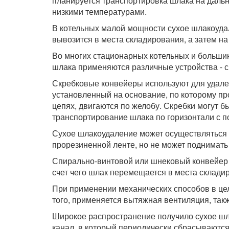
планируется транспортировка шлака на дальни
низкими температурами.
В котельных малой мощности сухое шлакоудал
вывозится в места складирования, а затем 
Во многих стационарных котельных и больши
шлака применяются различные устройства - с
Скребковые конвейеры используют для удале
установленный на основание, по которому пр
цепях, двигаются по желобу. Скребки могут 
транспортирование шлака по горизонтали с по
Сухое шлакоудаление может осуществляться
прорезиненной ленте, но не может поднимать 
Спирально-винтовой или шнековый конвейер с
счет чего шлак перемещается в места склади
При применении механических способов в це
того, применяется вытяжная вентиляция, так
Широкое распространение получило сухое шл
канал, в который периодически сбрасываютс