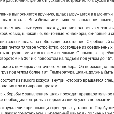
е расстояния, где он отпускается потребителю в сухом вид
ение выполняется вручную, шлак загружается в вагонетки 
на шлакоотвалы. Во избежание излишнего запыления помеще
нстве модульных сухое шлакоудаление полностью механизи
кребковые, шнековые, ленточные конвейеры, скиповые и с
ния золы и шлака на небольшие расстояния. Скребковый к
одвигается тяговое устройство, состоящее из соединенных 
быть погружными и с высокими стенками. С помощью скреб
воротом на 36° и с поворотом на подъем под углом до 45°.
 также с помощью ленточного конвейера. Он перемещает 
груз под углом более 18°. Температура шлака должна быть 
остоит из гибкого кожуха, внутри которого вращается спец
рования или к гидроаппаратам.
лях борьбы с запылением шлак проходит предварительное 
же необходим контроль за герметизацией узлов пересыпки.
акоудаление при помощи скреперных установок. Под бунк
я шлакозоломатериалы. Скреперный канал выполнен из жел