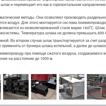
 шлак и перемещает его как в горизонтальном направлении,
матические методы. Они позволяют производить раздельное
я воздух. Для этого монтируется система пневмопроводов,
отавливаются из низколегированной стали марки 14хГС. Шла
мосистемы. Температура шлака не должна превышать 600 
ной. Во втором случае шлак транспортируется за счет ра
 применять от бункера шлака котельной, а далее до шлако
невмопроводу при помощи сжатого воздуха, создаваемого 
ние на расстояние до 1000 м.