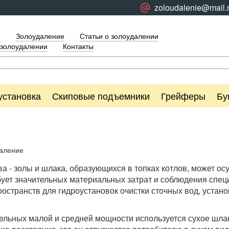
zoloudalenie@mail.
я
Золоудаление
Статьи о золоудалении
 золоудалении
Контакты
установка
Скиповые подъемники
Грейферы
Бу
аление
а - золы и шлака, образующихся в топках котлов, может о
бует значительных материальных затрат и соблюдения спец
ространств для гидроустановок очистки сточных вод, устан
льных малой и средней мощности используется сухое шлак