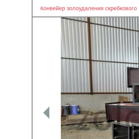
Конвейер золоудаления скребкового