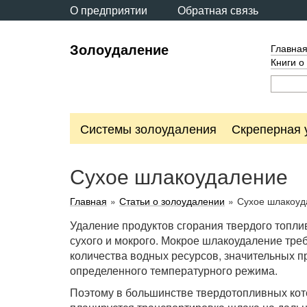
О предприятии
Обратная связь
Золоудаление
Главна
Книги о
Системы золоудаления
Скреперная 
Сухое шлакоудаление
Главная
»
Статьи о золоудалении
»
Сухое шлакоуд
Удаление продуктов сгорания твердого топлив
сухого и мокрого. Мокрое шлакоудаление тре
количества водных ресурсов, значительных п
определенного температурного режима.
Поэтому в большинстве твердотопливных коте